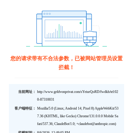
您的请求带有不合法参数，已被网站管理员设置
拦截！
当前网址：
http://www.geldvonprivat.com/sYeiurQoRD/fwdkh/tel:02
0-87310031
客户端特征：
Mozilla/5.0 (Linux; Android 14; Pixel 8) AppleWebKit/53
7.36 (KHTML, like Gecko) Chrome/131.0.0.0 Mobile Sa
fari/537.36; ClaudeBot/1.0; +claudebot@anthropic.com)
拦截时间：
8/6/2026, 12:49:05 PM